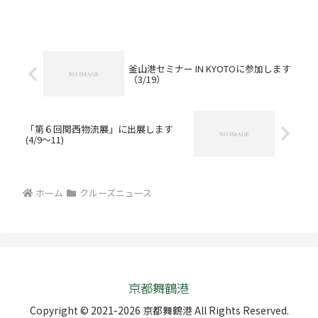
（日）入港：14:00（２）乗下船場所：
京都舞鶴港西港第２ふ頭（舞鶴市字松
陰）２．舞鶴港へのアクセス方法
（１）電車でお越しの場合 ...
釜山港セミナー IN KYOTOに参加します
（3/19）
「第６回関西物流展」に出展します
(4/9～11)
ホーム
クルーズニュース
Copyright © 2021-2026 京都舞鶴港 All Rights Reserved.