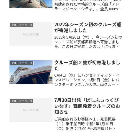
初建造された本格的クルーズ船「アド
ラ・マジック・シティ」。全長300ｍ、
高さ70ｍ程度あり、入港時には大きな
マンションが近付いてくるような迫力
がありました。いつもクルーズ船が寄
2022年シーズン初のクルーズ船
クルーズニュース
港している西港第２ふ頭には...
が寄港しました
2022年5月26日（木）、今シーズン初の
クルーズ船が京都舞鶴港へ寄港しまし
た。この日に寄港したのは「にっぽん
丸」。九州の門司港から乗客約190名を
乗せ、午前10時30分頃、京都舞鶴港に
入港。にっぽん丸の寄港は、約４年８
クルーズ船２隻が初寄港しまし
クルーズニュース
か月ぶり。歓迎の横断...
た
6月4日（水）にハンセアティック・イ
ンスピレーション、6月6日（金）にパ
ンスターミラクルが入港。両クルーズ
とも京都舞鶴港には初寄港の船です。
ハンセアティック・インスピレーショ
ンは、ハパグロイド・クルーズという
7月30日出発「ぱしふぃっくび
クルーズニュース
ドイツに本社を置く会社の所有する...
いなす」舞鶴発着クルーズのお
知らせ
ご乗船されるお客様へ１．発着概要
（１）乗下船日時 令和3年7月30日
（金）出港：17:00 令和3年8月1日