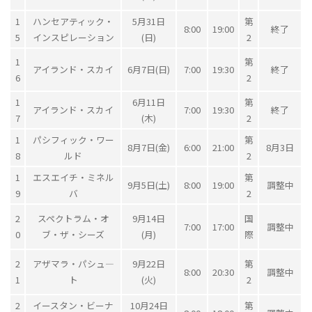
1
ハンセアティック・
5月31日
第
8:00
19:00
終了
5
インスピレーション
(日)
2
1
第
アイランド・スカイ
6月7日(日)
7:00
19:30
終了
6
2
1
6月11日
第
アイランド・スカイ
7:00
19:30
終了
7
(木)
2
1
パシフィック・ワー
第
8月7日(金)
6:00
21:00
8月3日
8
ルド
2
1
エスエイチ・ミネル
第
9月5日(土)
8:00
19:00
調整中
9
バ
2
2
スペクトラム・オ
9月14日
国
7:00
17:00
調整中
0
ブ・ザ・シーズ
(月)
際
2
アザマラ・パシュ―
9月22日
第
8:00
20:30
調整中
1
ト
(火)
2
2
イースタン・ビーナ
10月24日
第