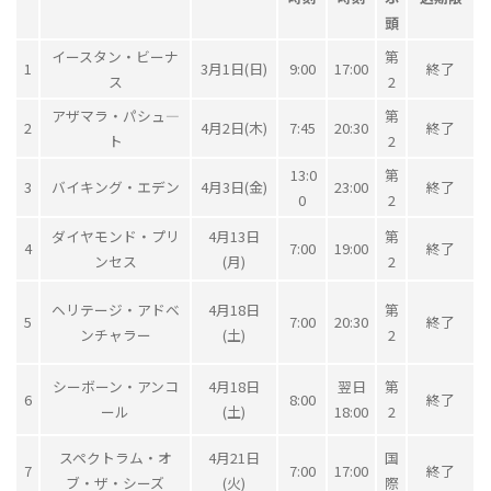
頭
イースタン・ビーナ
第
1
3月1日(日)
9:00
17:00
終了
ス
2
アザマラ・パシュ―
第
2
4月2日(木)
7:45
20:30
終了
ト
2
13:0
第
3
バイキング・エデン
4月3日(金)
23:00
終了
0
2
ダイヤモンド・プリ
4月13日
第
4
7:00
19:00
終了
ンセス
(月)
2
ヘリテージ・アドベ
4月18日
第
5
7:00
20:30
終了
ンチャラー
(土)
2
シーボーン・アンコ
4月18日
翌日
第
6
8:00
終了
ール
(土)
18:00
2
スペクトラム・オ
4月21日
国
7
7:00
17:00
終了
ブ・ザ・シーズ
(火)
際