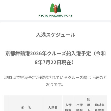
入港スケジュール
京都舞鶴港2026年クルーズ船入港予定
（令和
8年7月22日現在）
現時点で寄港予定が確認されているクルーズ船は下表のと
おりです。
使
入港
出港
用
取材申
船 名
入港日
時刻
時刻
ふ
込期限