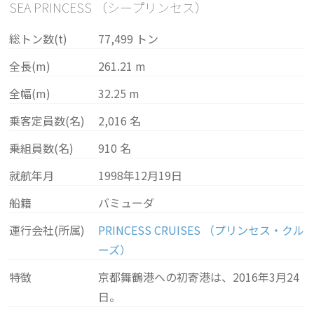
SEA PRINCESS （シープリンセス）
総トン数(t)
77,499 トン
全長(m)
261.21 m
全幅(m)
32.25 m
乗客定員数(名)
2,016 名
乗組員数(名)
910 名
就航年月
1998年12月19日
船籍
バミューダ
運行会社(所属)
PRINCESS CRUISES （プリンセス・クル
ーズ）
特徴
京都舞鶴港への初寄港は、2016年3月24
日。