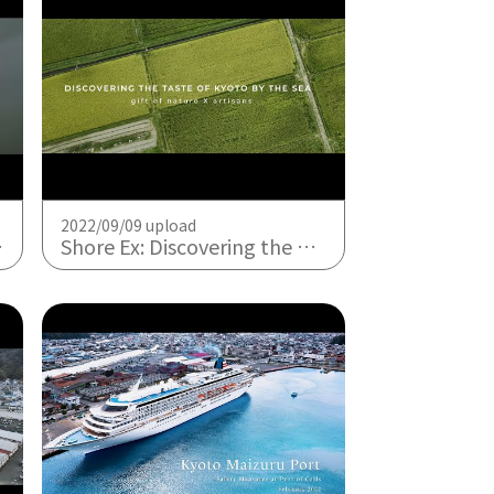
2022/09/09 upload
Shore Ex: Discovering the Taste of Kyoto by the Sea – gift of nature × artisans-