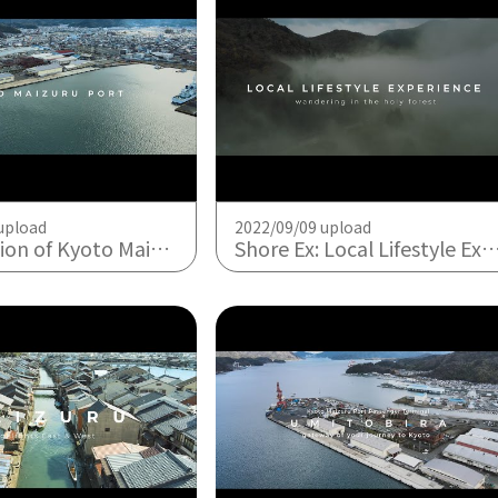
upload
2022/09/09 upload
Port - terminal and shore excursion model courses-
Shore Ex: Local Lifestyle Experience -wandering in the holy forest-