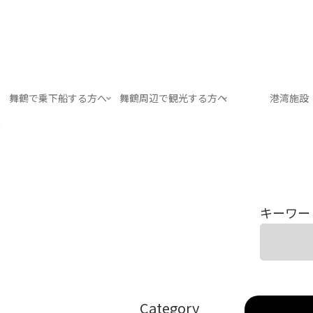
舞鶴で乗下船する方へ
舞鶴周辺で観光する方へ
港湾施設
キーワー
Category