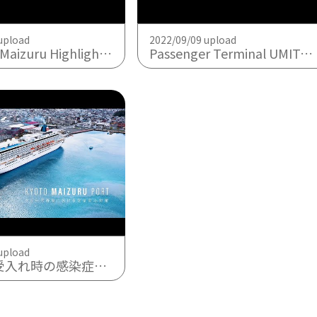
upload
2022/09/09 upload
uru Highlights East & West
Passenger Terminal UMITOBIRA
upload
の感染症対策（2022.3）