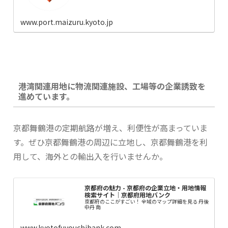
www.port.maizuru.kyoto.jp
港湾関連用地に物流関連施設、工場等の企業誘致を
進めています。
京都舞鶴港の定期航路が増え、利便性が高まっていま
す。ぜひ京都舞鶴港の周辺に立地し、京都舞鶴港を利
用して、海外との輸出入を行いませんか。
京都府の魅力 - 京都府の企業立地・用地情報
検索サイト｜京都府用地バンク
京都府のここがすごい！ 全域のマップ詳細を見る 丹後
中丹 南
www.kyotofuyouchibank.com