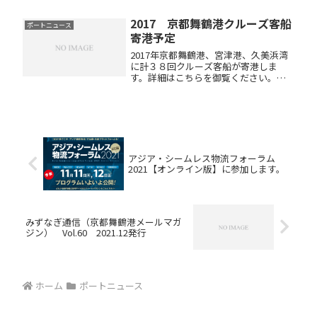
□■━━━━━━━━━━━━━━━
━━━━━━■□＝≪目 次≫＝＝
2017 京都舞鶴港クルーズ客船
ポートニュース
＝＝＝＝＝＝＝＝＝＝＝＝＝＝＝＝＝
寄港予定
＝＝＝＝＝＝＝＝＝＝＝＝ ...
2017年京都舞鶴港、宮津港、久美浜湾
に計３８回クルーズ客船が寄港しま
す。詳細はこちらを御覧ください。
2017クルーズ客船寄港予定京都舞鶴港
発着のクルーズも多数ありますので、
是非とも御検討ください。※発着クル
ーズ御利用のお客様には、無料駐...
アジア・シームレス物流フォーラム
2021【オンライン版】に参加します。
みずなぎ通信（京都舞鶴港メールマガ
ジン） Vol.60 2021.12発行
ホーム
ポートニュース