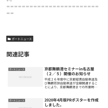
＝＝＝＝＝＝＝＝＝＝＝＝＝＝＝＝＝＝＝＝＝＝＝＝
＝＝
ポートニュース
関連記事
京都舞鶴港セミナーin名古屋
ポートニュース
（２／５）開催のお知らせ
平成２６年度中に京都縦貫自動車道及
び舞鶴若狭自動車道が全線開通するこ
とにより、京都舞鶴港までの所要時間
が大幅に短縮され、中京圏からの利便
性も格段に高まります。 これを機会
に中京圏に立地する企業を中心に、京
2020年4月版PRポスターを作成
ポートニュース
都舞鶴港が進める日韓国際フェリー航
しました。
路...