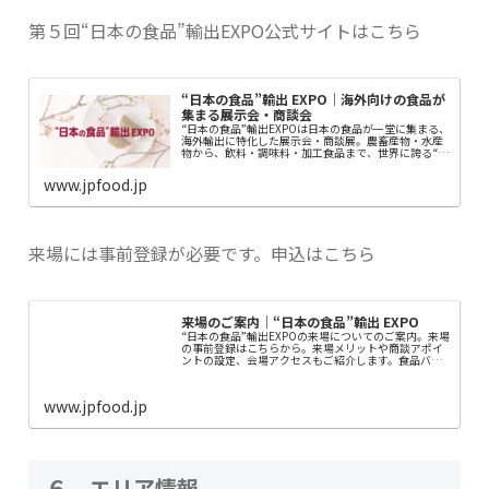
第５回“日本の食品”輸出EXPO公式サイトはこちら
“日本の食品”輸出 EXPO｜海外向けの食品が
集まる展示会・商談会
“日本の食品”輸出EXPOは日本の食品が一堂に集まる、
海外輸出に特化した展示会・商談展。農畜産物・水産
物から、飲料・調味料・加工食品まで、世界に誇る“日
本の食品”が一堂に出展、世界各国から食品バイヤーや
食品輸出商が来場。6月東京ビッグサイト...
www.jpfood.jp
来場には事前登録が必要です。申込はこちら
来場のご案内｜“日本の食品”輸出 EXPO
“日本の食品”輸出EXPOの来場についてのご案内。来場
の事前登録はこちらから。来場メリットや商談アポイ
ントの設定、会場アクセスもご紹介します。食品バイ
ヤーの皆様は新規開拓に本展をご活用ください。“日本
の食品”輸出EXPOは日本の食品が一堂に...
www.jpfood.jp
６ エリア情報