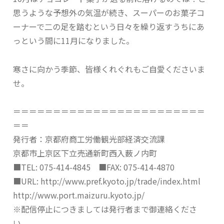
思うような予想外の気温が続き、スーパーのお菓子コ
ーナーで二の足を踏むという日々を繰り返すうちにあ
っという間に11月になりました。
寒さに向かう季節、皆様くれぐれもご自愛くださいま
せ。
＝＝＝＝＝＝＝＝＝＝＝＝＝＝＝＝＝＝＝＝＝＝＝＝
＝＝
発行者：京都府商工労働観光部経済交流課
京都市上京区下立売通新町西入薮ノ内町
■TEL: 075-414-4845 ■FAX: 075-414-4870
■URL: http://www.pref.kyoto.jp/trade/index.html
http://www.port.maizuru.kyoto.jp/
※配信停止につきましては発行者まで御連絡くださ
い。