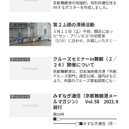
京都舞鶴港の地理的、地形的優位性を
PRするポスターを作成しました。
第２ふ頭の清掃活動
ポートニュース
５月１１日（土）午前、間近に迫っ
た“サン・プリンセス”の初寄港
（5/15）に合わせ、お越しいただく乗
客および乗組員の皆様に美しい京都舞
鶴港で気持ちよく過ごしていただこう
との思いから、港湾関係各企業の協力
クルーズセミナーin舞鶴（２／
を得て、第２ふ頭の清掃活動を行いま
ポートニュース
した...
２６）開催について
京都舞鶴港は、日本海側拠点港「外航
クルーズ部門」選定以降、国内はもと
より、外国のクルーズ客船誘致にも力
を注いでいるところであります。2013
年の京都舞鶴港は過去最大のクルーズ
客船「サン・プリンセス」（総㌧数７
みずなぎ通信（京都舞鶴港メー
ポートニュース
万７千トン）の初寄港を含め年間７...
ルマガジン） Vol.58 2021.9
発行
第58号
■□━━━━━━━━━━━━━━━
━━━━━━□■みずなぎ通信（京都
舞鶴港） Vol.58 2021.９