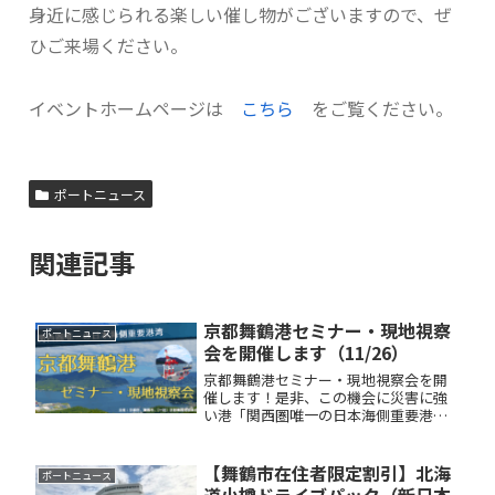
身近に感じられる楽しい催し物がございますので、ぜ
ひご来場ください。
イベントホームページは
こちら
をご覧ください。
ポートニュース
関連記事
京都舞鶴港セミナー・現地視察
ポートニュース
会を開催します（11/26）
京都舞鶴港セミナー・現地視察会を開
催します！是非、この機会に災害に強
い港「関西圏唯一の日本海側重要港
湾：京都舞鶴港」をご視察ください。
皆様のご参加をお待ちしておりま
す！！ちらしはこちらお申込みはこち
【舞鶴市在住者限定割引】北海
ポートニュース
ら開催日：２０２５年１１月２６日