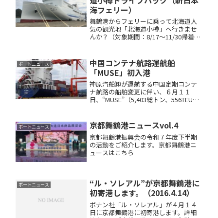
道小樽ドライブパック（新日本
（水）１３...
海フェリー）
舞鶴港からフェリーに乗って北海道人
気の観光地「北海道小樽」へ行きませ
んか？（対象期間：8/17～11/30帰着ま
で。9/17～9/27は対象外）舞鶴市在住
者限定 で、おひとり様あたり１万円割
引 の大変お得な乗船プランとなってい
中国コンテナ航路運航船
ポートニュース
ます。その他...
「MUSE」初入港
神原汽船㈱が運航する中国定期コンテ
ナ航路の船舶変更に伴い、６月１１
日、“MUSE”（5,403総トン、556TEU積
み）が舞鶴国際ふ頭に初入港しまし
た。当日は、振興会関係者が歓迎の意
を伝えるために、“MUSE”を訪船し、船
京都舞鶴港ニュースvol.4
ポートニュース
長に記念品を贈呈す...
京都舞鶴港振興会の令和７年度下半期
の活動をご紹介します。京都舞鶴港ニ
ュースはこちら
“ル・ソレアル”が京都舞鶴港に
ポートニュース
初寄港します。（2016.4.14）
ポナン社「ル・ソレアル」が４月１４
日に京都舞鶴港に初寄港します。詳細