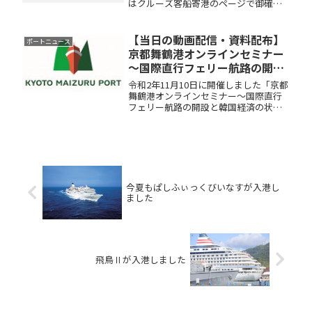
はクルーズ客船寄港のページで御確認
ください。
【当日の動画配信・資料配布】
ポートニュース
京都舞鶴港オンラインセミナー
～国際直行フェリー航路の開設
と韓国経済の状況～
令和2年11月10日に開催しました「京都
舞鶴港オンラインセミナー～国際直行
フェリー航路の開設と韓国経済の状況
～」の当日の収録動画を配信いたしま
す。当日のセミナー内容と動画全編版4)
韓国経済の状況（ハナ銀行 藤澤 恵
子）5)新型コロナウイルス...
今夏もぱしふぃっくびいなすが入港し
ました
飛鳥Ⅱが入港しました