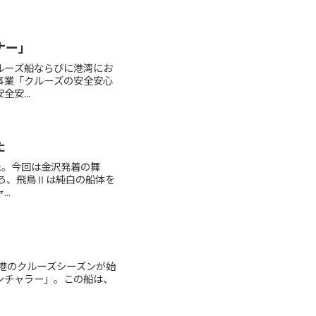
ナー」
ルーズ船ならびに港湾にお
事業「クルーズの安全安心
安...
た
た。今回は金沢発着の舞
ごろ、飛鳥Ⅱは純白の船体を
..
鶴港のクルーズシーズンが始
ンチャラー」。この船は、