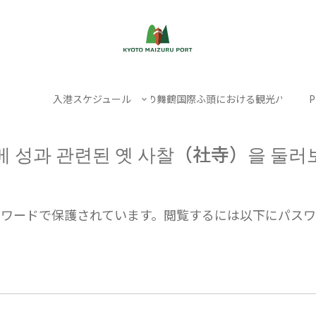
入港スケジュール
クルーズ船寄港日の舞鶴国際ふ頭における観光バスの駐
P
베 성과 관련된 옛 사찰（社寺）을 둘러
スワードで保護されています。閲覧するには以下にパスワ