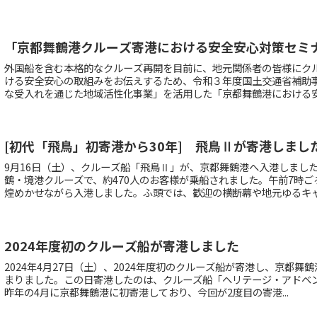
「京都舞鶴港クルーズ寄港における安全安心対策セミ
外国船を含む本格的なクルーズ再開を目前に、地元関係者の皆様にク
ける安全安心の取組みをお伝えするため、令和３年度国土交通省補助
な受入れを通じた地域活性化事業」を活用した「京都舞鶴港における安全
[初代「飛鳥」初寄港から30年] 飛鳥Ⅱが寄港しまし
9月16日（土）、クルーズ船「飛鳥Ⅱ」が、京都舞鶴港へ入港しまし
鶴・境港クルーズで、約470人のお客様が乗船されました。午前7時
煌めかせながら入港しました。ふ頭では、歓迎の横断幕や地元ゆるキャ.
2024年度初のクルーズ船が寄港しました
2024年4月27日（土）、2024年度初のクルーズ船が寄港し、京都舞
まりました。この日寄港したのは、クルーズ船「ヘリテージ・アドベ
昨年の4月に京都舞鶴港に初寄港しており、今回が2度目の寄港...